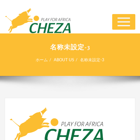
ナ
ビ
ゲ
ー
名称未設定-3
シ
ョ
ホーム
ABOUT US
名称未設定-3
ン
切
り
替
え