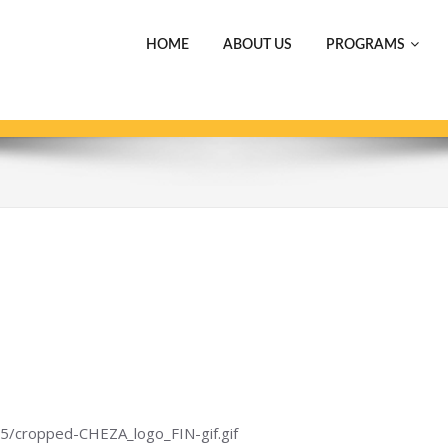
HOME
ABOUT US
PROGRAMS
if
05/cropped-CHEZA_logo_FIN-gif.gif