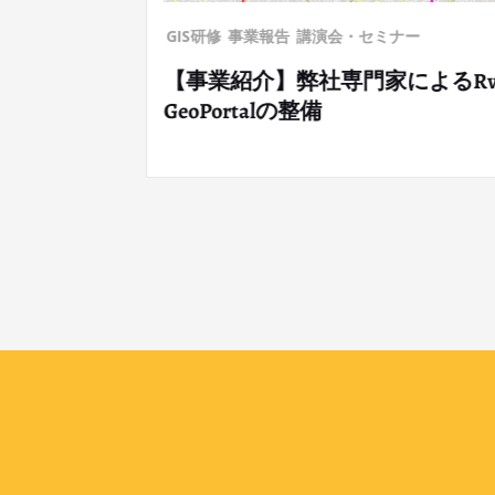
GIS研修
事業報告
講演会・セミナー
【事業紹介】弊社専門家によるRwanda Inf
GeoPortalの整備
に歩む」