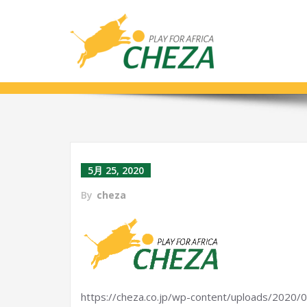
cropped-CHEZA_logo_FIN-gif.g
5月 25, 2020
By
cheza
https://cheza.co.jp/wp-content/uploads/2020/