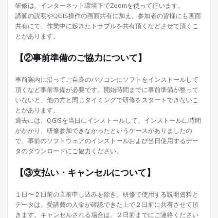
研修は、インターネット環境下でZoomを使って行います。
講師の説明やQGIS操作の画面共有に加え、参加者の皆様にも画面
共有にて、作業中に起きたトラブルを共有頂くなどさせて頂くこ
とがあります。
【②事前準備のご協力について】
事前案内に沿ってご自身のパソコンにソフトをインストールして
頂くなど事前準備が必要です。開始時間までに事前準備が整って
いないと、他の方と同じタイミングで研修をスタートできないこ
とがあります。
過去には、QGISを当日にインストールして、インストールに時間
がかかり、研修参加できなかったというケースがありましたの
で、事前のソフトウェアのインストールおよび当日使用するデー
タのダウンロードにご協力ください。
【③支払い・キャンセルについて】
１日〜２日前の直前申し込みを除き、研修で使用する説明資料と
データは、受講費の入金が確認できた上で２日前に共有させて頂
きます。キャンセルされる場合は、２日前までにご連絡ください