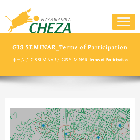
ナ
ビ
ゲ
ー
GIS SEMINAR_Terms of Participation
シ
ョ
ホーム
GIS SEMINAR
GIS SEMINAR_Terms of Participation
ン
切
り
替
え