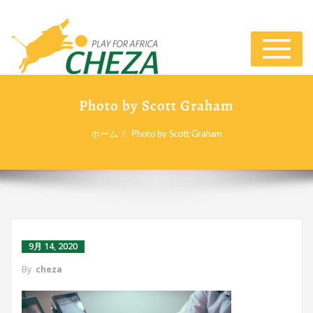
ナ
ビ
ゲ
ー
Photo by Scott Graham
シ
ョ
ホーム
Photo by Scott Graham
ン
切
り
替
え
9月 14, 2020
By
cheza