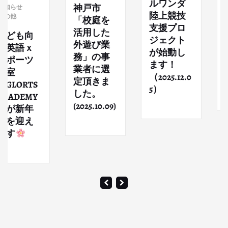
ルワンダ
Sports
神戸市
せ
陸上競技
Tomm
「校庭を
支援プロ
w交
活用した
も向
ジェクト
202
外遊び業
語ｘ
が始動し
にブ
務」の事
ーツ
ます！
出展
業者に選
（2025.12.0
した
定頂きま
RTS
5）
した。
EMY
(2025.10.09)
新年
迎え