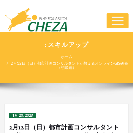
ナ
ビ
ゲ
ー
: スキルアップ
シ
ョ
ホーム
ン
2月12日（日）都市計画コンサルタントが教えるオンラインGIS研修
切
（初級編）
り
替
え
1月 20, 2023
2月12日（日）都市計画コンサルタント