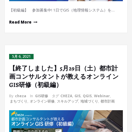
【初級編】 参加募集中! 1日でGIS（地理情報システム）を…
Read More
5月 6, 2021
【終了しました】5月29日（土）都市計
画コンサルタントが教えるオンライン
GIS研修（初級編）
By
cheza
In
GIS研修
タグ
CHEZA
,
GIS
,
QGIS
,
Webinar
,
まちづくり
,
オンライン研修
,
スキルアップ
,
地域づくり
,
都市計画