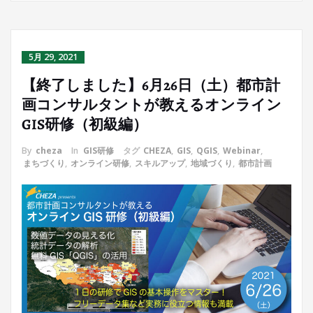
5月 29, 2021
【終了しました】6月26日（土）都市計
画コンサルタントが教えるオンライン
GIS研修（初級編）
By
cheza
In
GIS研修
タグ
CHEZA
,
GIS
,
QGIS
,
Webinar
,
まちづくり
,
オンライン研修
,
スキルアップ
,
地域づくり
,
都市計画