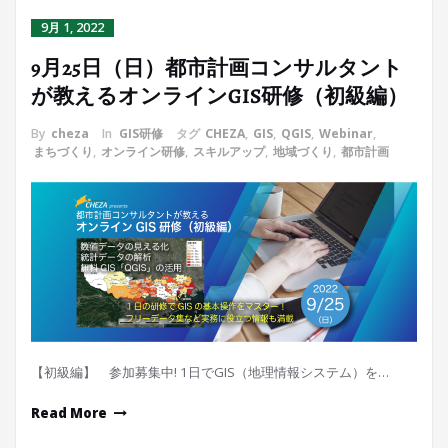
9月 1, 2022
9月25日（日）都市計画コンサルタント
が教えるオンラインGIS研修（初級編）
By
cheza
In
GIS研修
タグ
CHEZA
,
GIS
,
QGIS
,
Webinar
,
まちづくり
,
オンライン研修
,
スキルアップ
,
地域づくり
,
都市計画
【初級編】 参加募集中! 1日でGIS（地理情報システム）を…
Read More