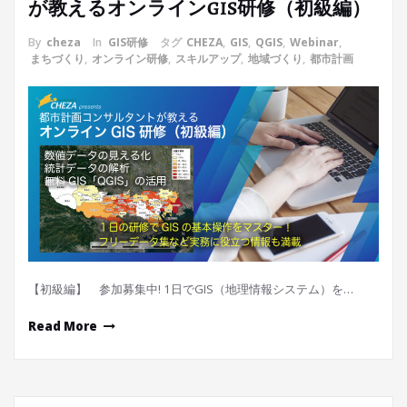
が教えるオンラインGIS研修（初級編）
By
cheza
In
GIS研修
タグ
CHEZA
,
GIS
,
QGIS
,
Webinar
,
まちづくり
,
オンライン研修
,
スキルアップ
,
地域づくり
,
都市計画
【初級編】 参加募集中! 1日でGIS（地理情報システム）を…
Read More