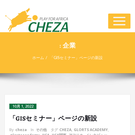
ナ
ビ
ゲ
ー
: 企業
シ
ョ
ホーム
「GISセミナー」ページの新設
ン
切
り
替
え
10月 1, 2022
「GISセミナー」ページの新設
By
cheza
In
その他
タグ
CHEZA
,
GLORTS ACADEMY
,