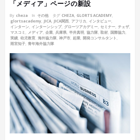
「メディア」ページの新設
By
cheza
In
その他
タグ
CHEZA
,
GLORTS ACADEMY
,
glortsacademy
,
JICA
,
JICA関西
,
アフリカ
,
インタビュー
,
インターン
,
インターンシップ
,
グローツアカデミー
,
セミナー
,
チェザ
,
マスコミ
,
メディア
,
企業
,
兵庫県
,
半井真明
,
協力隊
,
取材
,
国際協力
,
実績
,
幼児教育
,
海外協力隊
,
神戸市
,
起業
,
開発コンサルタント
,
雨宮知子
,
青年海外協力隊