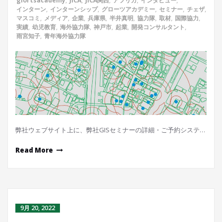
glortsacademy
,
JICA
,
JICA関西
,
アフリカ
,
インタビュー
,
インターン
,
インターンシップ
,
グローツアカデミー
,
セミナー
,
チェザ
,
マスコミ
,
メディア
,
企業
,
兵庫県
,
半井真明
,
協力隊
,
取材
,
国際協力
,
実績
,
幼児教育
,
海外協力隊
,
神戸市
,
起業
,
開発コンサルタント
,
雨宮知子
,
青年海外協力隊
弊社ウェブサイト上に、弊社GISセミナーの詳細・ご予約システ…
Read More
9月 20, 2022