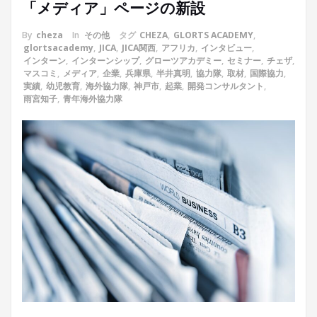
「メディア」ページの新設
By
cheza
In
その他
タグ
CHEZA
,
GLORTS ACADEMY
,
glortsacademy
,
JICA
,
JICA関西
,
アフリカ
,
インタビュー
,
インターン
,
インターンシップ
,
グローツアカデミー
,
セミナー
,
チェザ
,
マスコミ
,
メディア
,
企業
,
兵庫県
,
半井真明
,
協力隊
,
取材
,
国際協力
,
実績
,
幼児教育
,
海外協力隊
,
神戸市
,
起業
,
開発コンサルタント
,
雨宮知子
,
青年海外協力隊