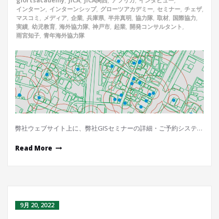
glortsacademy
,
JICA
,
JICA関西
,
アフリカ
,
インタビュー
,
インターン
,
インターンシップ
,
グローツアカデミー
,
セミナー
,
チェザ
,
マスコミ
,
メディア
,
企業
,
兵庫県
,
半井真明
,
協力隊
,
取材
,
国際協力
,
実績
,
幼児教育
,
海外協力隊
,
神戸市
,
起業
,
開発コンサルタント
,
雨宮知子
,
青年海外協力隊
弊社ウェブサイト上に、弊社GISセミナーの詳細・ご予約システ…
Read More
9月 20, 2022