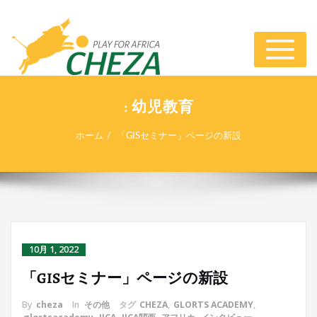
ナ
ビ
ゲ
ー
: 幼児教育
シ
ョ
ホーム
「GISセミナー」ページの新設
ン
切
り
替
え
10月 1, 2022
「GISセミナー」ページの新設
By
cheza
In
その他
タグ
CHEZA
,
GLORTS ACADEMY
,