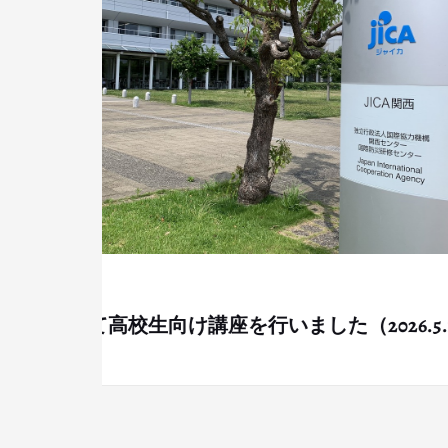
GIS研修
8月13日（土）都市計画コ
（中級編・地方部version）
26.5.12）