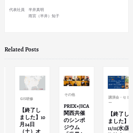
代表社員 半井真明
雨宮（半井）知子
Related Posts
その他
講演会・セミナ
GIS研修
ー
PREX×JICA
【終了し
関西共催
【終了し
ました】10
のシンポ
ました】
月24日
ジウム
11/11(水)国
（土）オ