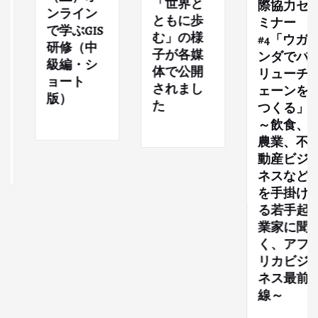
「世界と
際協力セ
ンライン
ともに歩
ミナー
で学ぶGIS
む」の様
#4「ウガ
研修（中
子が各媒
ンダでバ
級編・シ
体で公開
リューチ
ョート
されまし
ェーンを
版）
た
つくる」
～飲食、
農業、不
動産ビジ
ネスなど
を手掛け
る若手起
業家に聞
く、アフ
リカビジ
ネス最前
線～