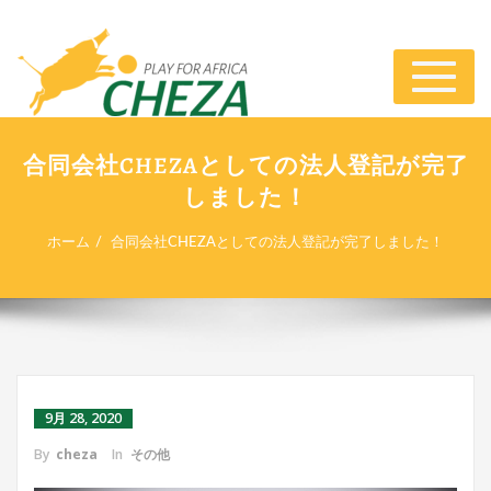
ナ
ビ
ゲ
ー
合同会社CHEZAとしての法人登記が完了
シ
しました！
ョ
ン
切
ホーム
合同会社CHEZAとしての法人登記が完了しました！
り
替
え
9月 28, 2020
By
cheza
In
その他