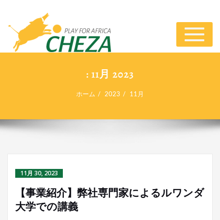
ナ
ビ
ゲ
ー
: 11月 2023
シ
ョ
ホーム
2023
11月
ン
切
り
替
え
11月 30, 2023
【事業紹介】弊社専門家によるルワンダ
大学での講義