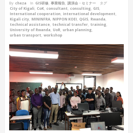
By
cheza
In
GIS研修
,
事業報告
,
講演会・セミナー
タグ
City of Kigali
,
CoK
,
consultant
,
consulting
,
GIS
,
International cooperation
,
international development
,
Kigali city
,
MININFRA
,
NIPPON KOEI
,
QGIS
,
Rwanda
,
technical assistance
,
technical transfer
,
training
,
University of Rwanda
,
UoR
,
urban planning
,
urban transport
,
workshop