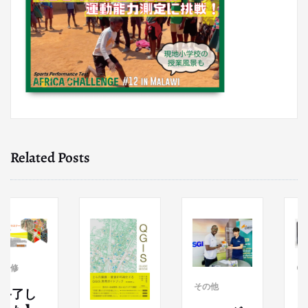
Related Posts
GIS研修
その他
了し
【終