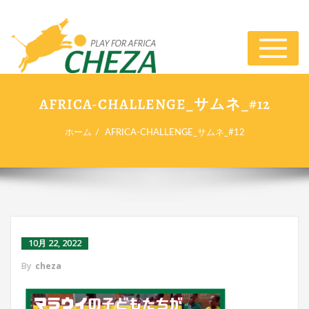
ナ
ビ
ゲ
ー
AFRICA-CHALLENGE_サムネ_#12
シ
ョ
ホーム
AFRICA-CHALLENGE_サムネ_#12
ン
切
り
替
え
10月 22, 2022
By
cheza