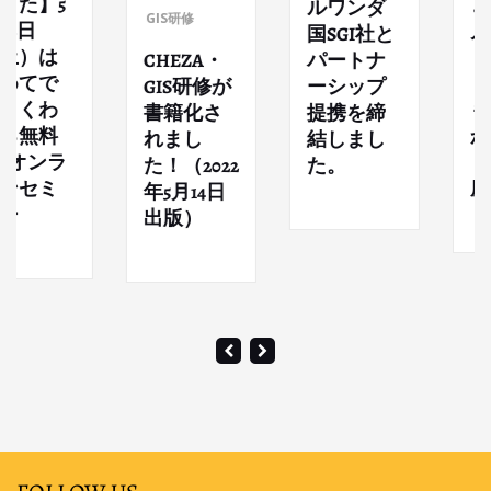
】5
ました
ルワンダ
GIS研修
日
月17日
国SGI社と
）は
（土
パートナ
CHEZA・
てで
じめ
ーシップ
GIS研修が
くわ
もよ
提携を締
書籍化さ
無料
かるG
結しまし
れまし
オンラ
（無
た。
た！（2022
セミ
座）
年5月14日
出版）