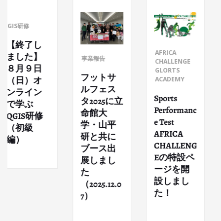
修
了し
AFRICA
た】
事業報告
事業報
CHALLENGE
９日
GLORTS
フットサ
弊社
）オ
ACADEMY
ルフェス
代表
イン
Sports
タ2025に立
NP
ぶ
Performanc
命館大
「サ
S研修
e Test
学・山平
200
級
AFRICA
研と共に
催の
CHALLENG
ブース出
ポジ
Eの特設ペ
展しまし
にて
ージを開
た
事業
設しまし
（2025.12.0
介し
た！
7）
た