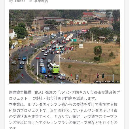
By
cheza
In
事業報告
国際協力機構（JICA）発注の「ルワンダ国キガリ市都市交通改善プ
ロジェクト」に弊社・都市計画専門家を派遣します。
本事業は、ルワンダ国インフラ省からの要請を受けて実施する技
術協力プロジェクトで、近年深刻化しているルワンダ国キガリ市
の交通状況を改善すべく、キガリ市が策定した交通マスタープラ
ンの実現に向けたアクションプランの策定・支援などを行うもの
です。