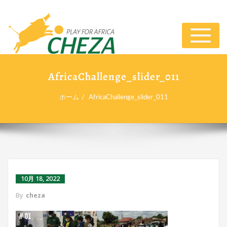
ナ
ビ
ゲ
ー
AfricaChallenge_slider_011
シ
ョ
ホーム
AfricaChallenge_slider_011
ン
切
り
替
え
10月 18, 2022
By
cheza