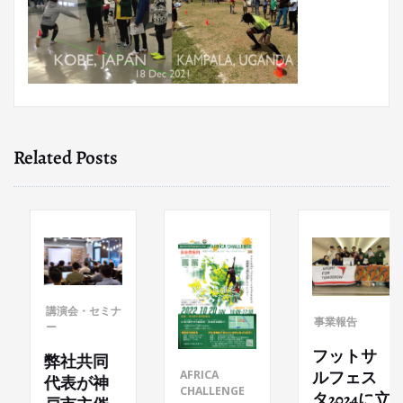
Related Posts
講演会・セミナ
事業報告
ー
フットサ
弊社共同
AFRICA
ルフェス
代表が神
CHALLENGE
タ2024に立