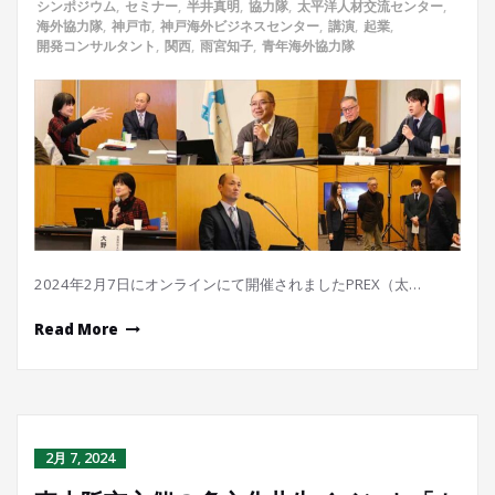
シンポジウム
,
セミナー
,
半井真明
,
協力隊
,
太平洋人材交流センター
,
海外協力隊
,
神戸市
,
神戸海外ビジネスセンター
,
講演
,
起業
,
開発コンサルタント
,
関西
,
雨宮知子
,
青年海外協力隊
2024年2月7日にオンラインにて開催されましたPREX（太…
Read More
2月 7, 2024