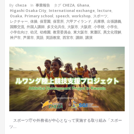
By
cheza
In
事業報告
タグ
CHEZA
,
Ghana
,
Higashi Osaka City
,
International exchange
,
lecture
,
Osaka
,
Primary school
,
speech
,
workshop
,
スポーツ
,
レクチャー
,
体操
,
保育園
,
保育所
,
六甲アイランド
,
兵庫県
,
出張講義
,
国際交流
,
外国人講師
,
多文化共生
,
大阪市
,
大阪府
,
小学校
,
小学生
,
小学生向け
,
幼児
,
幼稚園
,
教育委員会
,
東大阪市
,
東灘区
,
異文化理解
,
神戸市
,
芦屋市
,
英語
,
英語教室
,
西宮市
,
講師
,
講演
スポーツ庁や外務省が中心となって実施する取り組み「スポー
ツ…