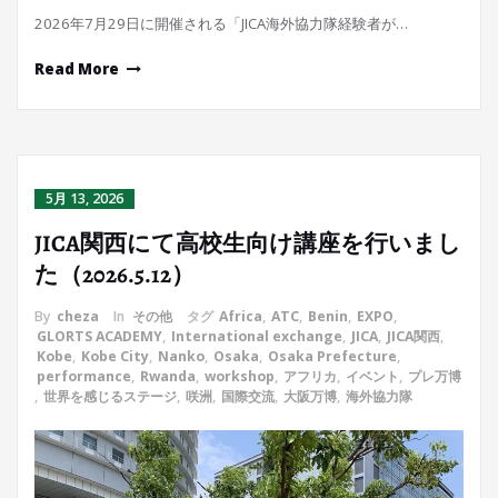
2026年7月29日に開催される「JICA海外協力隊経験者が…
Read More
5月 13, 2026
JICA関西にて高校生向け講座を行いまし
た（2026.5.12）
By
cheza
In
その他
タグ
Africa
,
ATC
,
Benin
,
EXPO
,
GLORTS ACADEMY
,
International exchange
,
JICA
,
JICA関西
,
Kobe
,
Kobe City
,
Nanko
,
Osaka
,
Osaka Prefecture
,
performance
,
Rwanda
,
workshop
,
アフリカ
,
イベント
,
プレ万博
,
世界を感じるステージ
,
咲洲
,
国際交流
,
大阪万博
,
海外協力隊