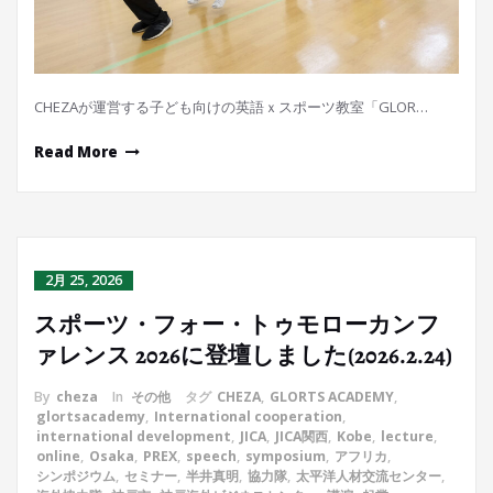
CHEZAが運営する子ども向けの英語ｘスポーツ教室「GLOR…
Read More
2月 25, 2026
スポーツ・フォー・トゥモローカンフ
ァレンス 2026に登壇しました(2026.2.24)
By
cheza
In
その他
タグ
CHEZA
,
GLORTS ACADEMY
,
glortsacademy
,
International cooperation
,
international development
,
JICA
,
JICA関西
,
Kobe
,
lecture
,
online
,
Osaka
,
PREX
,
speech
,
symposium
,
アフリカ
,
シンポジウム
,
セミナー
,
半井真明
,
協力隊
,
太平洋人材交流センター
,