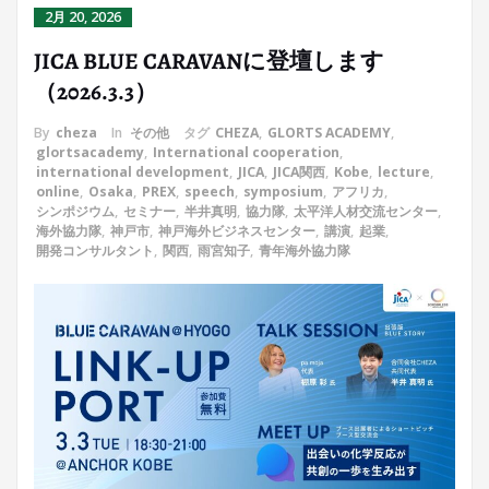
2月 20, 2026
JICA BLUE CARAVANに登壇します
（2026.3.3）
By
cheza
In
その他
タグ
CHEZA
,
GLORTS ACADEMY
,
glortsacademy
,
International cooperation
,
international development
,
JICA
,
JICA関西
,
Kobe
,
lecture
,
online
,
Osaka
,
PREX
,
speech
,
symposium
,
アフリカ
,
シンポジウム
,
セミナー
,
半井真明
,
協力隊
,
太平洋人材交流センター
,
海外協力隊
,
神戸市
,
神戸海外ビジネスセンター
,
講演
,
起業
,
開発コンサルタント
,
関西
,
雨宮知子
,
青年海外協力隊