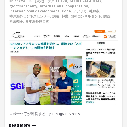
By
cheza
In
その他
タグ
CHEZA
,
GLORTS ACADEMY
,
glortsacademy
,
International cooperation
,
international development
,
Kobe
,
アフリカ
,
神戸市
,
神戸海外ビジネスセンター
,
講演
,
起業
,
開発コンサルタント
,
関西
,
雨宮知子
,
青年海外協力隊
スポーツ庁が運営する「JSPIN (Jpan SPorts …
Read More