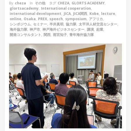
By
cheza
In
その他
タグ
CHEZA
,
GLORTS ACADEMY
,
glortsacademy
,
International cooperation
,
international development
,
JICA
,
JICA関西
,
Kobe
,
lecture
,
online
,
Osaka
,
PREX
,
speech
,
symposium
,
アフリカ
,
シンポジウム
,
セミナー
,
半井真明
,
協力隊
,
太平洋人材交流センター
,
海外協力隊
,
神戸市
,
神戸海外ビジネスセンター
,
講演
,
起業
,
開発コンサルタント
,
関西
,
雨宮知子
,
青年海外協力隊