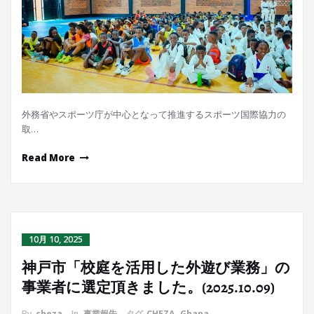
外務省やスポーツ庁が中心となって推進するスポーツ国際協力の
取…
Read More
10月 10, 2025
神戸市「校庭を活用した外遊び業務」の
事業者に選定頂きました。(2025.10.09)
By
cheza
In
事業報告
タグ
CHEZA
,
Ghana
,