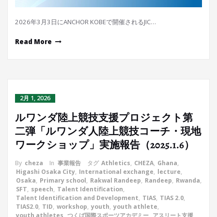
2026年3月3日にANCHOR KOBEで開催されるJIC…
Read More
2月 1, 2026
ルワンダ陸上競技支援プロジェクト第
二弾「ルワンダ人陸上競技コーチ・現地
ワークショップ」実施報告（2025.1.6）
By
cheza
In
事業報告
タグ
Athletics
,
CHEZA
,
Ghana
,
Higashi Osaka City
,
International exchange
,
lecture
,
Osaka
,
Primary school
,
Rakwal Randeep
,
Randeep
,
Rwanda
,
SFT
,
speech
,
Talent Identification
,
Talent Identification and Development
,
TIAS
,
TIAS 2.0
,
TIAS2.0
,
TID
,
workshop
,
youth
,
youth athlete
,
youth athletes
,
つくば国際スポーツアカデミー
,
アスリート支援
,