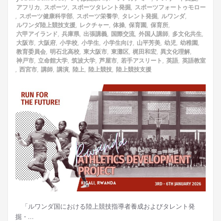
アフリカ
,
スポーツ
,
スポーツタレント発掘
,
スポーツフォートゥモロー
,
スポーツ健康科学部
,
スポーツ栄養学
,
タレント発掘
,
ルワンダ
,
ルワンダ陸上競技支援
,
レクチャー
,
体操
,
保育園
,
保育所
,
六甲アイランド
,
兵庫県
,
出張講義
,
国際交流
,
外国人講師
,
多文化共生
,
大阪市
,
大阪府
,
小学校
,
小学生
,
小学生向け
,
山平芳美
,
幼児
,
幼稚園
,
教育委員会
,
明石北高校
,
東大阪市
,
東灘区
,
梶田和宏
,
異文化理解
,
神戸市
,
立命館大学
,
筑波大学
,
芦屋市
,
若手アスリート
,
英語
,
英語教室
,
西宮市
,
講師
,
講演
,
陸上
,
陸上競技
,
陸上競技支援
「ルワンダ国における陸上競技指導者養成およびタレント発
掘・…