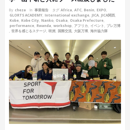
By
cheza
In
事業報告
タグ
Africa
,
ATC
,
Benin
,
EXPO
,
GLORTS ACADEMY
,
International exchange
,
JICA
,
JICA関西
,
Kobe
,
Kobe City
,
Nanko
,
Osaka
,
Osaka Prefecture
,
performance
,
Rwanda
,
workshop
,
アフリカ
,
イベント
,
プレ万博
,
世界を感じるステージ
,
咲洲
,
国際交流
,
大阪万博
,
海外協力隊