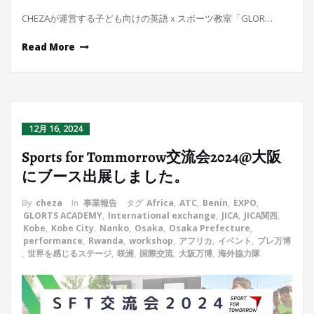
CHEZAが運営する子ども向けの英語ｘスポーツ教室「GLOR…
Read More
12月 16, 2024
Sports for Tommorrow交流会2024@大阪
にブース出展しました。
By
cheza
In
事業報告
タグ
Africa
,
ATC
,
Benin
,
EXPO
,
GLORTS ACADEMY
,
International exchange
,
JICA
,
JICA関西
,
Kobe
,
Kobe City
,
Nanko
,
Osaka
,
Osaka Prefecture
,
performance
,
Rwanda
,
workshop
,
アフリカ
,
イベント
,
プレ万博
,
世界を感じるステージ
,
咲洲
,
国際交流
,
大阪万博
,
海外協力隊