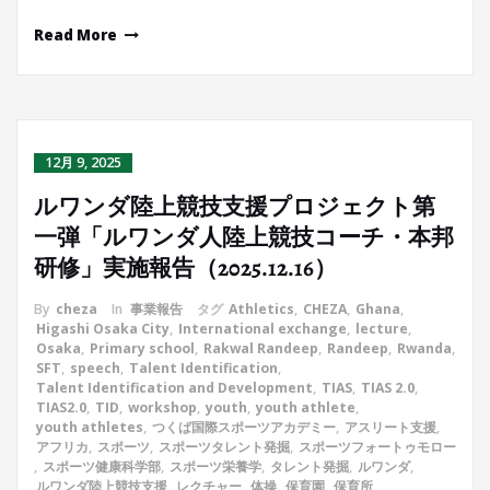
Read More
12月 9, 2025
ルワンダ陸上競技支援プロジェクト第
一弾「ルワンダ人陸上競技コーチ・本邦
研修」実施報告（2025.12.16）
By
cheza
In
事業報告
タグ
Athletics
,
CHEZA
,
Ghana
,
Higashi Osaka City
,
International exchange
,
lecture
,
Osaka
,
Primary school
,
Rakwal Randeep
,
Randeep
,
Rwanda
,
SFT
,
speech
,
Talent Identification
,
Talent Identification and Development
,
TIAS
,
TIAS 2.0
,
TIAS2.0
,
TID
,
workshop
,
youth
,
youth athlete
,
youth athletes
,
つくば国際スポーツアカデミー
,
アスリート支援
,
アフリカ
,
スポーツ
,
スポーツタレント発掘
,
スポーツフォートゥモロー
,
スポーツ健康科学部
,
スポーツ栄養学
,
タレント発掘
,
ルワンダ
,
ルワンダ陸上競技支援
,
レクチャー
,
体操
,
保育園
,
保育所
,