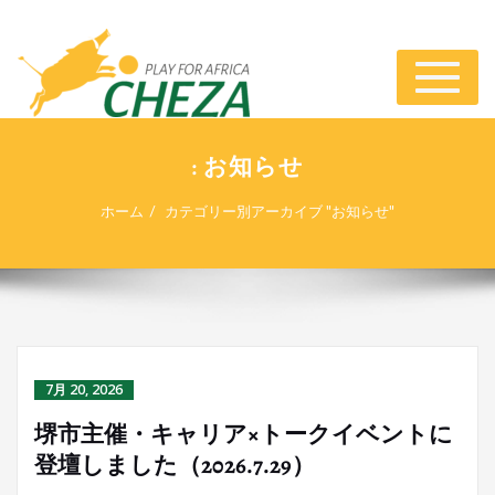
ナ
ビ
ゲ
ー
: お知らせ
シ
ョ
ホーム
カテゴリー別アーカイブ "お知らせ"
ン
切
り
替
え
7月 20, 2026
堺市主催・キャリア×トークイベントに
登壇しました（2026.7.29）