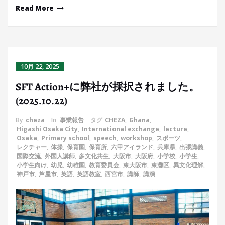
Read More
10月 22, 2025
SFT Action+に弊社が採択されました。
(2025.10.22)
By
cheza
In
事業報告
タグ
CHEZA
,
Ghana
,
Higashi Osaka City
,
International exchange
,
lecture
,
Osaka
,
Primary school
,
speech
,
workshop
,
スポーツ
,
レクチャー
,
体操
,
保育園
,
保育所
,
六甲アイランド
,
兵庫県
,
出張講義
,
国際交流
,
外国人講師
,
多文化共生
,
大阪市
,
大阪府
,
小学校
,
小学生
,
小学生向け
,
幼児
,
幼稚園
,
教育委員会
,
東大阪市
,
東灘区
,
異文化理解
,
神戸市
,
芦屋市
,
英語
,
英語教室
,
西宮市
,
講師
,
講演