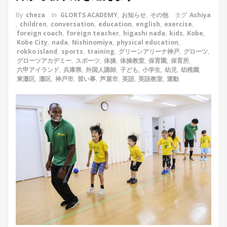
By
cheza
In
GLORTS ACADEMY
,
お知らせ
,
その他
タグ
Ashiya
,
children
,
conversation
,
education
,
english
,
exercise
,
foreign coach
,
foreign teacher
,
higashi nada
,
kids
,
Kobe
,
Kobe City
,
nada
,
Nishinomiya
,
physical education
,
rokko island
,
sports
,
training
,
グリーンアリーナ神戸
,
グローツ
,
グローツアカデミー
,
スポーツ
,
体操
,
体操教室
,
保育園
,
保育所
,
六甲アイランド
,
兵庫県
,
外国人講師
,
子ども
,
小学生
,
幼児
,
幼稚園
,
東灘区
,
灘区
,
神戸市
,
習い事
,
芦屋市
,
英語
,
英語教室
,
運動