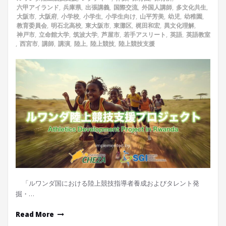
六甲アイランド
,
兵庫県
,
出張講義
,
国際交流
,
外国人講師
,
多文化共生
,
大阪市
,
大阪府
,
小学校
,
小学生
,
小学生向け
,
山平芳美
,
幼児
,
幼稚園
,
教育委員会
,
明石北高校
,
東大阪市
,
東灘区
,
梶田和宏
,
異文化理解
,
神戸市
,
立命館大学
,
筑波大学
,
芦屋市
,
若手アスリート
,
英語
,
英語教室
,
西宮市
,
講師
,
講演
,
陸上
,
陸上競技
,
陸上競技支援
「ルワンダ国における陸上競技指導者養成およびタレント発
掘・…
Read More