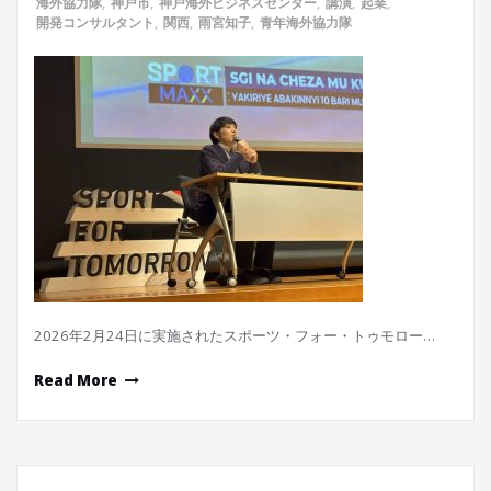
海外協力隊
,
神戸市
,
神戸海外ビジネスセンター
,
講演
,
起業
,
開発コンサルタント
,
関西
,
雨宮知子
,
青年海外協力隊
2026年2月24日に実施されたスポーツ・フォー・トゥモロー…
Read More