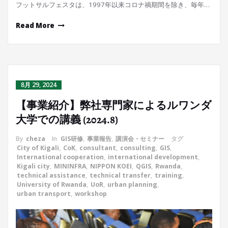
フットサルフェスタは、1997年以来コロナ禍期間を除き、毎年…
Read More
8月 29, 2024
【事業紹介】弊社専門家によるルワンダ
大学での講義 (2024.8)
By
cheza
In
GIS研修
,
事業報告
,
講演会・セミナー
タグ
City of Kigali
,
CoK
,
consultant
,
consulting
,
GIS
,
International cooperation
,
international development
,
Kigali city
,
MININFRA
,
NIPPON KOEI
,
QGIS
,
Rwanda
,
technical assistance
,
technical transfer
,
training
,
University of Rwanda
,
UoR
,
urban planning
,
urban transport
,
workshop