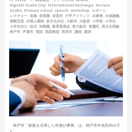
Higashi Osaka City
,
International exchange
,
lecture
,
Osaka
,
Primary school
,
speech
,
workshop
,
スポーツ
,
レクチャー
,
体操
,
保育園
,
保育所
,
六甲アイランド
,
兵庫県
,
出張講義
,
国際交流
,
外国人講師
,
多文化共生
,
大阪市
,
大阪府
,
小学校
,
小学生
,
小学生向け
,
幼児
,
幼稚園
,
教育委員会
,
東大阪市
,
東灘区
,
異文化理解
,
神戸市
,
芦屋市
,
英語
,
英語教室
,
西宮市
,
講師
,
講演
神戸市「校庭を活用した外遊び事業」は、神戸市中央区内の子
ど…