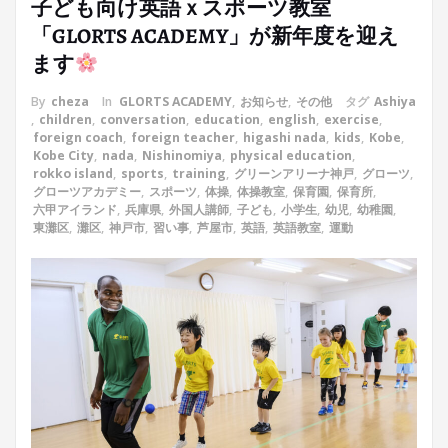
子ども向け英語ｘスポーツ教室
「GLORTS ACADEMY」が新年度を迎え
ます
By
cheza
In
GLORTS ACADEMY
,
お知らせ
,
その他
タグ
Ashiya
,
children
,
conversation
,
education
,
english
,
exercise
,
foreign coach
,
foreign teacher
,
higashi nada
,
kids
,
Kobe
,
Kobe City
,
nada
,
Nishinomiya
,
physical education
,
rokko island
,
sports
,
training
,
グリーンアリーナ神戸
,
グローツ
,
グローツアカデミー
,
スポーツ
,
体操
,
体操教室
,
保育園
,
保育所
,
六甲アイランド
,
兵庫県
,
外国人講師
,
子ども
,
小学生
,
幼児
,
幼稚園
,
東灘区
,
灘区
,
神戸市
,
習い事
,
芦屋市
,
英語
,
英語教室
,
運動