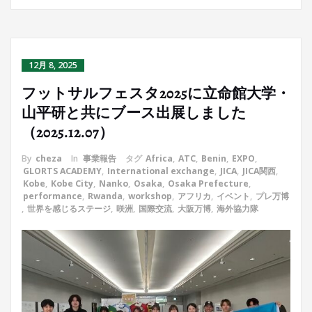
12月 8, 2025
フットサルフェスタ2025に立命館大学・
山平研と共にブース出展しました
（2025.12.07）
By
cheza
In
事業報告
タグ
Africa
,
ATC
,
Benin
,
EXPO
,
GLORTS ACADEMY
,
International exchange
,
JICA
,
JICA関西
,
Kobe
,
Kobe City
,
Nanko
,
Osaka
,
Osaka Prefecture
,
performance
,
Rwanda
,
workshop
,
アフリカ
,
イベント
,
プレ万博
,
世界を感じるステージ
,
咲洲
,
国際交流
,
大阪万博
,
海外協力隊