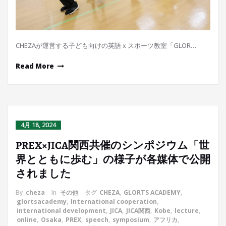
CHEZAが運営する子ども向けの英語ｘスポーツ教室「GLOR…
Read More
4月 18, 2024
PREX×JICA関西共催のシンポジウム「世
界とともに歩む」の様子が各媒体で公開
されました
By
cheza
In
その他
タグ
CHEZA
,
GLORTS ACADEMY
,
glortsacademy
,
International cooperation
,
international development
,
JICA
,
JICA関西
,
Kobe
,
lecture
,
online
,
Osaka
,
PREX
,
speech
,
symposium
,
アフリカ
,