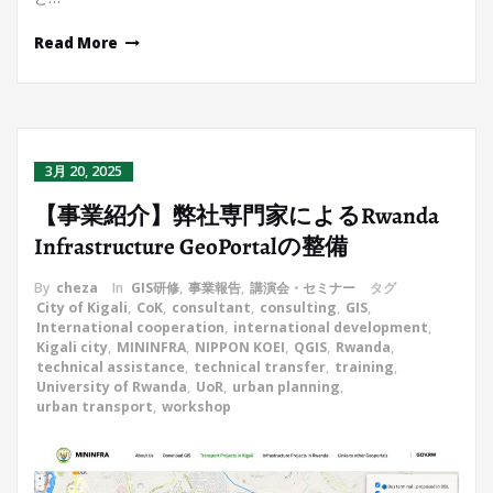
Read More
3月 20, 2025
【事業紹介】弊社専門家によるRwanda
Infrastructure GeoPortalの整備
By
cheza
In
GIS研修
,
事業報告
,
講演会・セミナー
タグ
City of Kigali
,
CoK
,
consultant
,
consulting
,
GIS
,
International cooperation
,
international development
,
Kigali city
,
MININFRA
,
NIPPON KOEI
,
QGIS
,
Rwanda
,
technical assistance
,
technical transfer
,
training
,
University of Rwanda
,
UoR
,
urban planning
,
urban transport
,
workshop