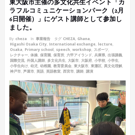
東大阪市主催の多文化共生イベント「カ
ラフルコミュニケーションパーク（2月
6日開催）」にゲスト講師として参加し
ました。
By
cheza
In
事業報告
タグ
CHEZA
,
Ghana
,
Higashi Osaka City
,
International exchange
,
lecture
,
Osaka
,
Primary school
,
speech
,
workshop
,
スポーツ
,
レクチャー
,
体操
,
保育園
,
保育所
,
六甲アイランド
,
兵庫県
,
出張講義
,
国際交流
,
外国人講師
,
多文化共生
,
大阪市
,
大阪府
,
小学校
,
小学生
,
小学生向け
,
幼児
,
幼稚園
,
教育委員会
,
東大阪市
,
東灘区
,
異文化理解
,
神戸市
,
芦屋市
,
英語
,
英語教室
,
西宮市
,
講師
,
講演