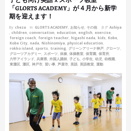
子ども向け英語ｘスポーツ教室
「GLORTS ACADEMY」が４月から新学
期を迎えます！
By
cheza
In
GLORTS ACADEMY
,
お知らせ
,
その他
タグ
Ashiya
,
children
,
conversation
,
education
,
english
,
exercise
,
foreign coach
,
foreign teacher
,
higashi nada
,
kids
,
Kobe
,
Kobe City
,
nada
,
Nishinomiya
,
physical education
,
rokko island
,
sports
,
training
,
グリーンアリーナ神戸
,
グローツ
,
グローツアカデミー
,
スポーツ
,
体操
,
体操教室
,
保育園
,
保育所
,
六甲アイランド
,
兵庫県
,
外国人講師
,
子ども
,
小学生
,
幼児
,
幼稚園
,
東灘区
,
灘区
,
神戸市
,
習い事
,
芦屋市
,
英語
,
英語教室
,
運動