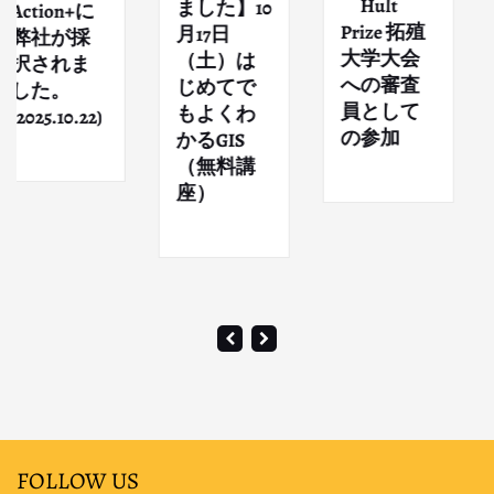
Hult
ま
ました】10
tion+に
Prize 拓殖
月2
月17日
社が採
大学大会
（
（土）は
されま
への審査
市
じめてで
た。
員として
ン
もよくわ
25.10.22)
の参加
ン
かるGIS
え
（無料講
ライ
座）
研
級