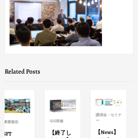
Related Posts
講演会・セミナ
ー
GI
GIS研修
報告
【News】
【
【終了し
T