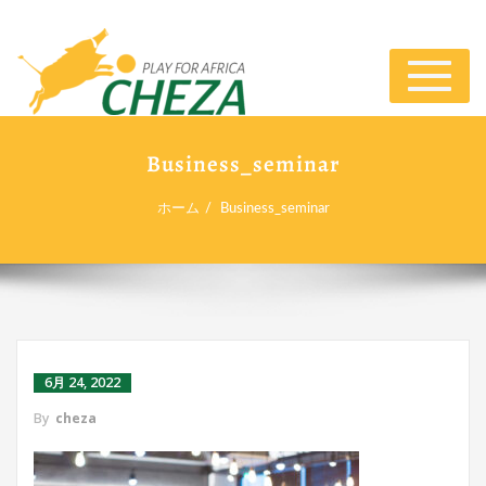
ナ
ビ
ゲ
ー
Business_seminar
シ
ョ
ホーム
Business_seminar
ン
切
り
替
え
6月 24, 2022
By
cheza