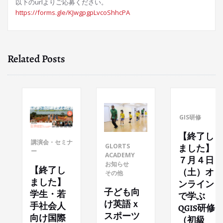
以下のurlよりご応募ください。
https://forms.gle/KJwgpgpLvcoShhcPA
Related Posts
GIS研修
【終了し
講演会・セミナ
GLORTS
ました】
ー
ACADEMY
７月４日
お知らせ
【終了し
（土）オ
その他
ました】
ンライン
子ども向
学生・若
で学ぶ
け英語ｘ
手社会人
QGIS研修
スポーツ
向け国際
（初級