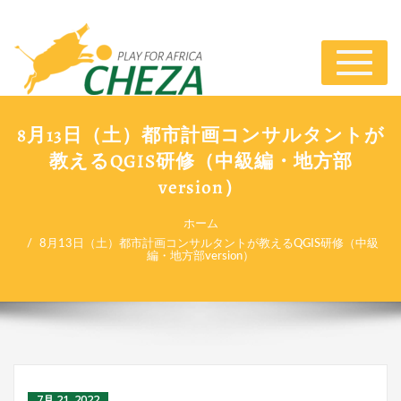
ナ
ビ
ゲ
ー
8月13日（土）都市計画コンサルタントが
シ
教えるQGIS研修（中級編・地方部
ョ
ン
version）
切
り
ホーム
替
8月13日（土）都市計画コンサルタントが教えるQGIS研修（中級
え
編・地方部version）
7月 21, 2022