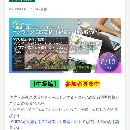
By
cheza
In
GIS研修
【中級編】
参加者募集中
国内・海外の現場をフィールドとする人のためのGIS(地理情報シ
ステム)の実践的講座。
オンラインで自宅のパソコンをつかって、実際に体験しながら学
びます。
*CHEZAが実施するGIS研修（中級編）の中でも特に人気のある講
座です！