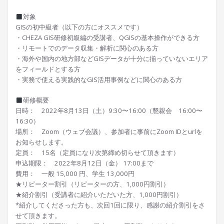
対象
GISの初中級者（以下の方にオススメです）
・CHEZA GIS研修初級編の受講者、QGISの基本操作ができる方
・リモートでのデータ収集・解析に関心のある方
・海外や国内の地方部などGISデータが十分に揃っていないエリア
をフィールドとする方
・実務で使える実践的なGIS活用事例などに関心のある方
研修概要
日時： 2022年8月13日（土）9:30〜16:00（懇親会 16:00〜
16:30）
場所： Zoom（ウェブ会議）、参加者に事前にZoom IDとurlを
お知らせします。
定員： 15名（定員になり次第締め切らせて頂きます）
申込期限： 2022年8月12日（金） 17:00まで
費用： 一般 15,000 円、学生 13,000円
★リピーター割引（リピーターの方、1,000円割引）
★紹介割引（受講者に紹介いただいた方、1,000円割引）
*紹介してくださった方も、次回1回に限り、感謝の紹介割引をさ
せて頂きます。