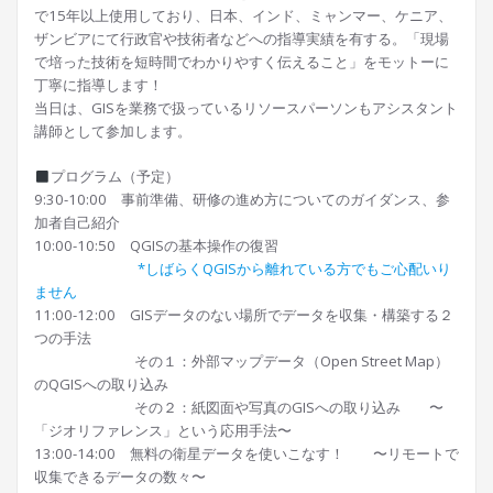
で15年以上使用しており、日本、インド、ミャンマー、ケニア、
ザンビアにて行政官や技術者などへの指導実績を有する。「現場
で培った技術を短時間でわかりやすく伝えること」をモットーに
丁寧に指導します！
当日は、GISを業務で扱っているリソースパーソンもアシスタント
講師として参加します。
プログラム（予定）
9:30-10:00 事前準備、研修の進め方についてのガイダンス、参
加者自己紹介
10:00-10:50 QGISの基本操作の復習
*しばらくQGISから離れている方でもご心配いり
ません
11:00-12:00 GISデータのない場所でデータを収集・構築する２
つの手法
その１：外部マップデータ（Open Street Map）
のQGISへの取り込み
その２：紙図面や写真のGISへの取り込み 〜
「ジオリファレンス」という応用手法〜
13:00-14:00 無料の衛星データを使いこなす！ 〜リモートで
収集できるデータの数々〜