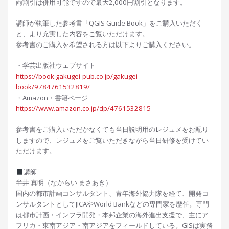
両割引は併用可能ですので最大2,000円割引となります。
講師が執筆した参考書「QGIS Guide Book」をご購入いただく
と、より充実した内容をご覧いただけます。
参考書のご購入を希望される方は以下よりご購入ください。
・学芸出版社ウェブサイト
https://book.gakugei-pub.co.jp/gakugei-
book/9784761532819/
・Amazon・書籍ページ
https://www.amazon.co.jp/dp/4761532815
参考書をご購入いただかなくても当日説明用のレジュメをお配り
しますので、レジュメをご覧いただきながら当日研修を受けてい
ただけます。
講師
半井 真明（なからい まさあき）
国内の都市計画コンサルタント、青年海外協力隊を経て、開発コ
ンサルタントとしてJICAやWorld Bankなどの専門家を歴任。専門
は都市計画・インフラ開発・本邦企業の海外進出支援で、主にア
フリカ・東南アジア・南アジアをフィールドしている。GISは実務