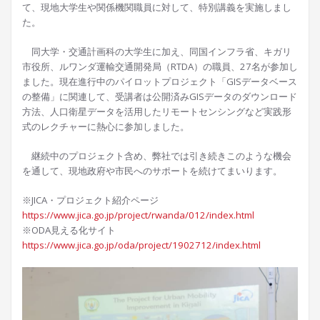
て、現地大学生や関係機関職員に対して、特別講義を実施しまし
た。
同大学・交通計画科の大学生に加え、同国インフラ省、キガリ
市役所、ルワンダ運輸交通開発局（RTDA）の職員、27名が参加し
ました。現在進行中のパイロットプロジェクト「GISデータベース
の整備」に関連して、受講者は公開済みGISデータのダウンロード
方法、人口衛星データを活用したリモートセンシングなど実践形
式のレクチャーに熱心に参加しました。
継続中のプロジェクト含め、弊社では引き続きこのような機会
を通して、現地政府や市民へのサポートを続けてまいります。
※JICA・プロジェクト紹介ページ
https://www.jica.go.jp/project/rwanda/012/index.html
※ODA見える化サイト
https://www.jica.go.jp/oda/project/1902712/index.html