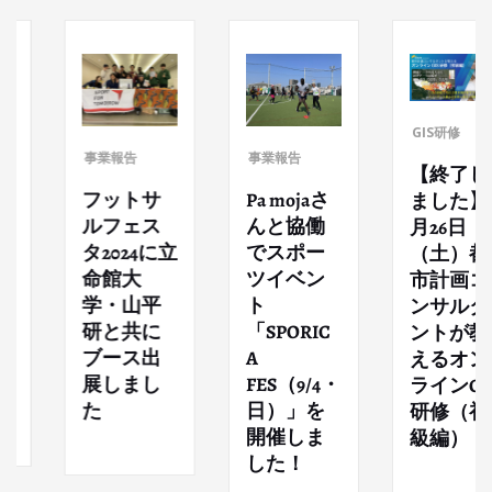
GIS研修
事業報告
事業報告
【終了し
フットサ
Pa mojaさ
ました】6
ルフェス
んと協働
月26日
タ2024に立
でスポー
（土）都
命館大
ツイベン
市計画コ
学・山平
ト
ンサルタ
研と共に
「SPORIC
ントが教
ブース出
A
えるオン
展しまし
FES（9/4・
ラインGIS
た
日）」を
研修（初
開催しま
級編）
した！