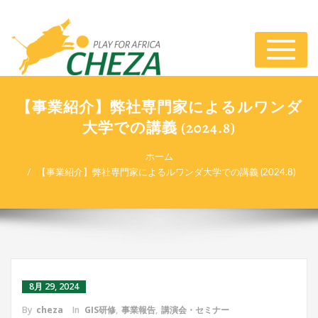
ナ
ビ
ゲ
ー
【事業紹介】弊社専門家によるルワンダ
シ
大学での講義 (2024.8)
ョ
ン
切
ホーム
り
【事業紹介】弊社専門家によるルワンダ大学での講義 (2024.8)
替
え
8月 29, 2024
By
cheza
In
GIS研修
,
事業報告
,
講演会・セミナー