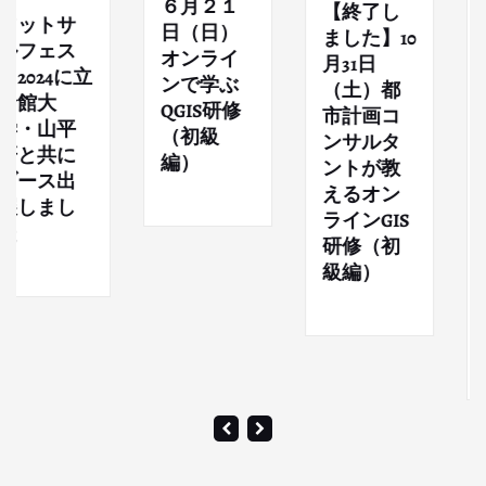
６月２１
【終了し
お知ら
トサ
日（日）
ました】10
その他
ェス
オンライ
月31日
子ど
24に立
ンで学ぶ
（土）都
け英
大
QGIS研修
市計画コ
スポ
山平
（初級
ンサルタ
教室
共に
編）
ントが教
「GL
ス出
えるオン
ACA
まし
ラインGIS
」が
研修（初
２５
級編）
月か
学期
えま