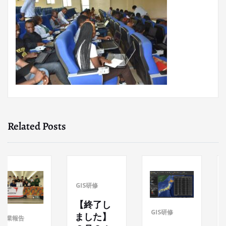
Related Posts
GIS研修
【終了し
GIS研修
GLOR
ました】
告
ACAD