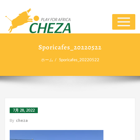
ナ
ビ
ゲ
ー
Sporicafes_20220522
シ
ョ
ホーム
Sporicafes_20220522
ン
切
り
替
え
7月 28, 2022
By
cheza