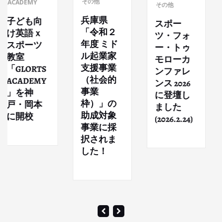
その他
ADEMY
その他
ー
兵庫県
ども向
スポー
A-
「令和２
英語ｘ
ツ・フォ
時
年度 ミド
ポーツ
ー・トゥ
リ
ル起業家
室
モローカ
イ
支援事業
LORTS
ンファレ
壇
（社会的
ADEMY
ンス 2026
た
事業
を神
に登壇し
枠）」の
・岡本
ました
助成対象
開校
(2026.2.24)
事業に採
択されま
した！