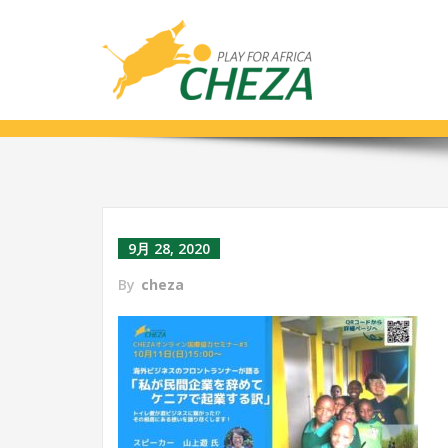
9月 28, 2020
By
cheza