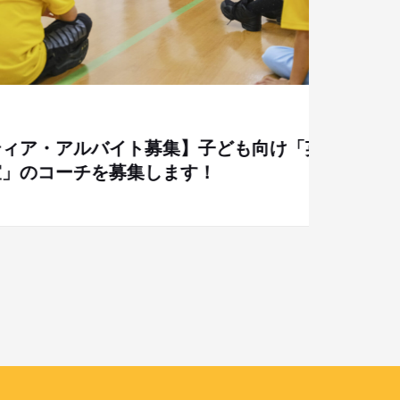
PRE
の様
ルバイト募集】子ども向け「英語×ス
チを募集します！