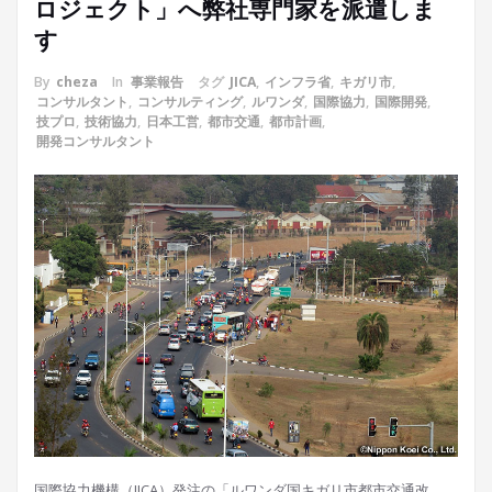
ロジェクト」へ弊社専門家を派遣しま
す
By
cheza
In
事業報告
タグ
JICA
,
インフラ省
,
キガリ市
,
コンサルタント
,
コンサルティング
,
ルワンダ
,
国際協力
,
国際開発
,
技プロ
,
技術協力
,
日本工営
,
都市交通
,
都市計画
,
開発コンサルタント
国際協力機構（JICA）発注の「ルワンダ国キガリ市都市交通改…