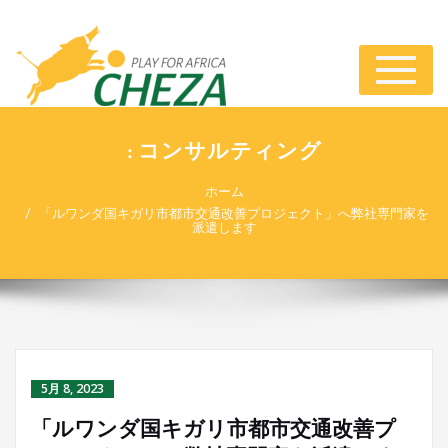
ナ
ビ
ゲ
ー
: コンサルティング
シ
ョ
ホーム
ン
「ルワンダ国キガリ市都市交通改善プロジェクト」へ弊社専門家を
切
派遣します
り
替
え
5月 8, 2023
「ルワンダ国キガリ市都市交通改善プ