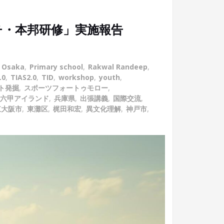
チ・本邦研修」実施報告
,
Osaka
,
Primary school
,
Rakwal Randeep
,
.0
,
TIAS2.0
,
TID
,
workshop
,
youth
,
ト発掘
,
スポーツフォートゥモロー
,
六甲アイランド
,
兵庫県
,
出張講義
,
国際交流
,
東大阪市
,
東灘区
,
梶田和宏
,
異文化理解
,
神戸市
,