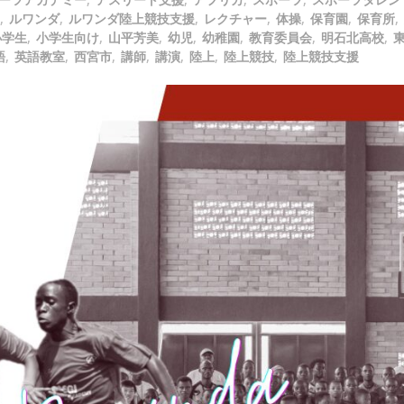
,
ルワンダ
,
ルワンダ陸上競技支援
,
レクチャー
,
体操
,
保育園
,
保育所
,
小学生
,
小学生向け
,
山平芳美
,
幼児
,
幼稚園
,
教育委員会
,
明石北高校
,
語
,
英語教室
,
西宮市
,
講師
,
講演
,
陸上
,
陸上競技
,
陸上競技支援