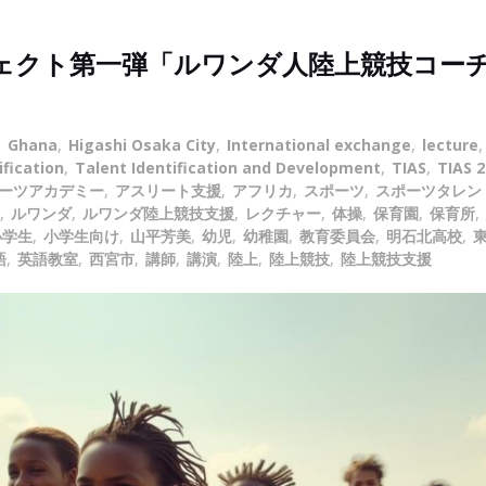
ェクト第一弾「ルワンダ人陸上競技コー
,
Ghana
,
Higashi Osaka City
,
International exchange
,
lecture
ification
,
Talent Identification and Development
,
TIAS
,
TIAS 2
ーツアカデミー
,
アスリート支援
,
アフリカ
,
スポーツ
,
スポーツタレン
,
ルワンダ
,
ルワンダ陸上競技支援
,
レクチャー
,
体操
,
保育園
,
保育所
,
小学生
,
小学生向け
,
山平芳美
,
幼児
,
幼稚園
,
教育委員会
,
明石北高校
,
語
,
英語教室
,
西宮市
,
講師
,
講演
,
陸上
,
陸上競技
,
陸上競技支援