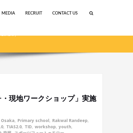
MEDIA
RECRUIT
CONTACT US
ジェクト第二弾「ルワンダ人陸上競技コーチ・現地
5.1.6）
チ・現地ワークショップ」実施
,
Osaka
,
Primary school
,
Rakwal Randeep
,
.0
,
TIAS2.0
,
TID
,
workshop
,
youth
,
ト発掘
,
スポーツフォートゥモロー
,