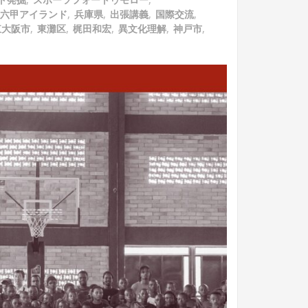
六甲アイランド
,
兵庫県
,
出張講義
,
国際交流
,
東大阪市
,
東灘区
,
梶田和宏
,
異文化理解
,
神戸市
,