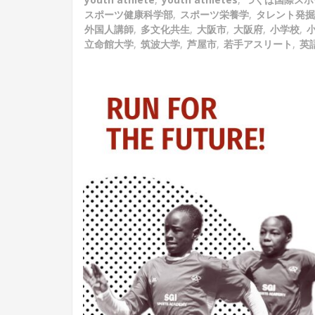
スポーツ健康科学部
,
スポーツ栄養学
,
タレント発掘
外国人講師
,
多文化共生
,
大阪市
,
大阪府
,
小学校
,
立命館大学
,
筑波大学
,
芦屋市
,
若手アスリート
,
英