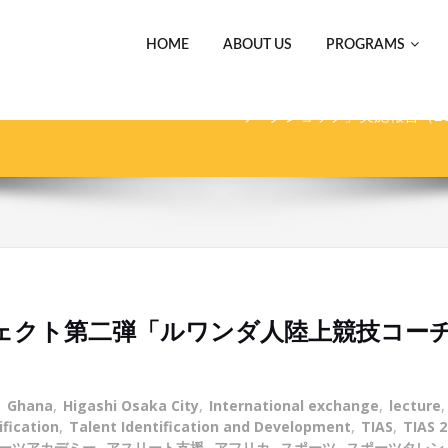
HOME
ABOUT US
PROGRAMS
ホーム
ルワンダ陸上競技支援プロ
ワークショップ」実施報告（202
ェクト第二弾「ルワンダ人陸上競技コー
,
Ghana
,
Higashi Osaka City
,
International exchange
,
lecture
ification
,
Talent Identification and Development
,
TIAS
,
TIAS 2
ーツアカデミー
,
アスリート支援
,
アフリカ
,
スポーツ
,
スポーツタレン