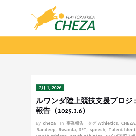
: TIAS2.0
2月 1, 2026
ルワンダ陸上競技支援プロジ
報告（2025.1.6）
By
cheza
In
事業報告
タグ
Athletics
,
CHEZA
Randeep
,
Rwanda
,
SFT
,
speech
,
Talent Ident
youth athlete
,
youth athletes
,
つくば国際スポ