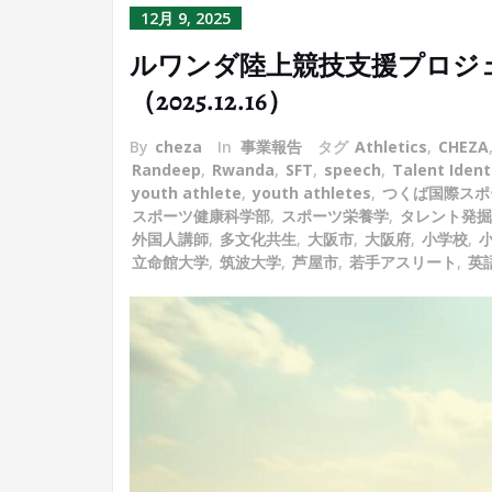
12月 9, 2025
ルワンダ陸上競技支援プロジ
（2025.12.16）
By
cheza
In
事業報告
タグ
Athletics
,
CHEZA
Randeep
,
Rwanda
,
SFT
,
speech
,
Talent Ident
youth athlete
,
youth athletes
,
つくば国際スポ
スポーツ健康科学部
,
スポーツ栄養学
,
タレント発掘
外国人講師
,
多文化共生
,
大阪市
,
大阪府
,
小学校
,
立命館大学
,
筑波大学
,
芦屋市
,
若手アスリート
,
英