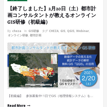
【終了しました】2月20日（土）都市計
画コンサルタントが教えるオンライン
GIS研修（初級編）
By
cheza
In
GIS研修
タグ
CHEZA
,
GIS
,
QGIS
,
Webinar
,
オンライン研修
,
都市計画
【初級編】 参加募集中! 1日でGIS（地理情報システム）を…
Read More