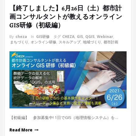
【終了しました】6月26日（土）都市計
画コンサルタントが教えるオンライン
GIS研修（初級編）
By
cheza
In
GIS研修
タグ
CHEZA
,
GIS
,
QGIS
,
Webinar
,
まちづくり
,
オンライン研修
,
スキルアップ
,
地域づくり
,
都市計画
【初級編】 参加募集中! 1日でGIS（地理情報システム）を…
Read More