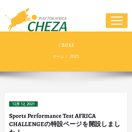
ナ
ビ
ゲ
ー
: 2021
シ
ョ
ホーム
2021
ン
切
り
替
え
12月 12, 2021
Sports Performance Test AFRICA
CHALLENGEの特設ページを開設しまし