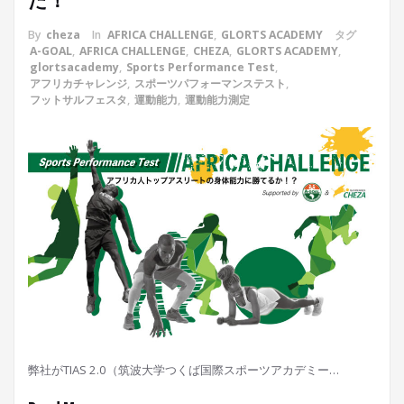
た！
By
cheza
In
AFRICA CHALLENGE
,
GLORTS ACADEMY
タグ
A-GOAL
,
AFRICA CHALLENGE
,
CHEZA
,
GLORTS ACADEMY
,
glortsacademy
,
Sports Performance Test
,
アフリカチャレンジ
,
スポーツパフォーマンステスト
,
フットサルフェスタ
,
運動能力
,
運動能力測定
弊社がTIAS 2.0（筑波大学つくば国際スポーツアカデミー…