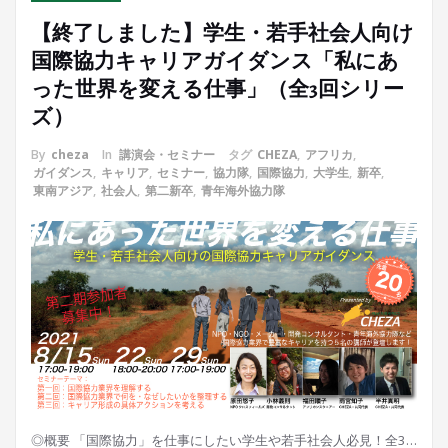
【終了しました】学生・若手社会人向け
国際協力キャリアガイダンス「私にあ
った世界を変える仕事」（全3回シリー
ズ）
By
cheza
In
講演会・セミナー
タグ
CHEZA
,
アフリカ
,
ガイダンス
,
キャリア
,
セミナー
,
協力隊
,
国際協力
,
大学生
,
新卒
,
東南アジア
,
社会人
,
第二新卒
,
青年海外協力隊
◎概要 「国際協力」を仕事にしたい学生や若手社会人必見！全3…