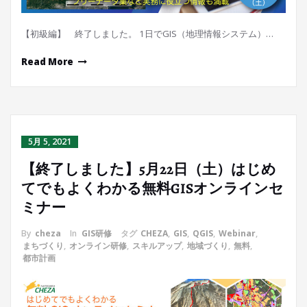
【初級編】 終了しました。 1日でGIS（地理情報システム）…
Read More
5月 5, 2021
【終了しました】5月22日（土）はじめ
てでもよくわかる無料GISオンラインセ
ミナー
By
cheza
In
GIS研修
タグ
CHEZA
,
GIS
,
QGIS
,
Webinar
,
まちづくり
,
オンライン研修
,
スキルアップ
,
地域づくり
,
無料
,
都市計画