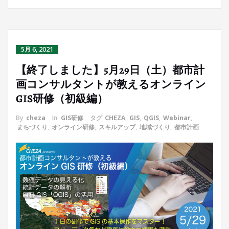
5月 6, 2021
【終了しました】5月29日（土）都市計
画コンサルタントが教えるオンライン
GIS研修（初級編）
By
cheza
In
GIS研修
タグ
CHEZA
,
GIS
,
QGIS
,
Webinar
,
まちづくり
,
オンライン研修
,
スキルアップ
,
地域づくり
,
都市計画