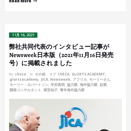
Read More
11月 16, 2021
弊社共同代表のインタビュー記事が
Newsweek日本版（2021年11月16日発売
号）に掲載されました
By
cheza
In
その他
タグ
CHEZA
,
GLORTS ACADEMY
,
glortsacademy
,
JICA
,
Newsweek
,
アフリカ
,
モーリーさん
,
モーリー・ロバートソン
,
半井真明
,
協力隊
,
海外協力隊
,
起業
,
開発コンサルタント
,
雨宮知子
,
青年海外協力隊