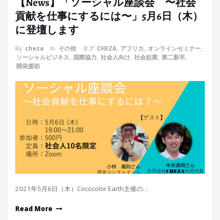
【News】「ソーシャル座談会 〜社会
貢献を仕事にするには〜」5月6日（木）
に登壇します
By
cheza
In
その他
タグ
CHEZA
,
アフリカ
,
オンラインセミナー
,
ソーシャルビジネス
,
国際協力
,
社会人向け
,
社会起業
,
第二新卒
,
開発援助
2021年5月6日（木）Cococolor Earth主催の…
Read More