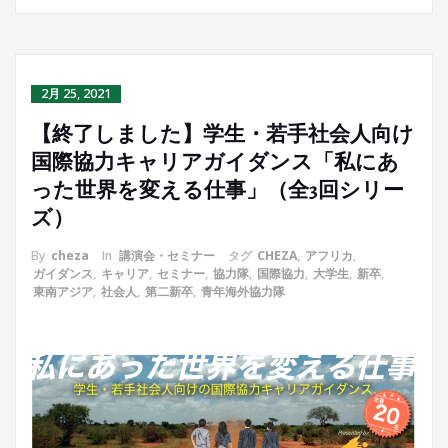
2月 25, 2021
【終了しました】学生・若手社会人向け
国際協力キャリアガイダンス「私にあ
った世界を変える仕事」（全3回シリー
ズ）
By
cheza
In
講演会・セミナー
タグ
CHEZA
,
アフリカ
,
ガイダンス
,
キャリア
,
セミナー
,
協力隊
,
国際協力
,
大学生
,
新卒
,
東南アジア
,
社会人
,
第二新卒
,
青年海外協力隊