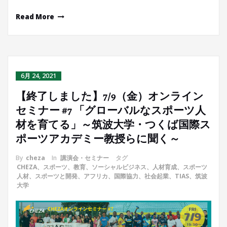
Read More
6月 24, 2021
【終了しました】7/9（金）オンライン
セミナー #7 「グローバルなスポーツ人
材を育てる」～筑波大学・つくば国際ス
ポーツアカデミー教授らに聞く～
By
cheza
In
講演会・セミナー
タグ
CHEZA、スポーツ、教育、ソーシャルビジネス、人材育成、スポーツ
人材、スポーツと開発、アフリカ、国際協力、社会起業、TIAS、筑波
大学