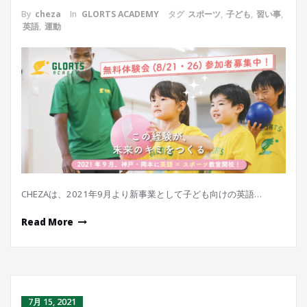
By
cheza
In
GLORTS ACADEMY
タグ
スポーツ
,
子ども
,
習い事
,
英語
,
運動
CHEZAは、2021年9月より新事業として子ども向けの英語…
Read More
7月 15, 2021