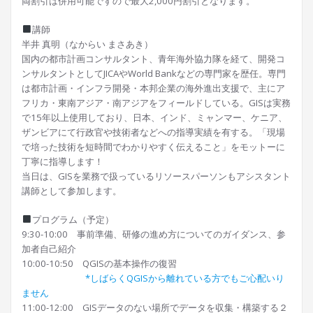
両割引は併用可能ですので最大2,000円割引となります。
講師
半井 真明（なからい まさあき）
国内の都市計画コンサルタント、青年海外協力隊を経て、開発コ
ンサルタントとしてJICAやWorld Bankなどの専門家を歴任。専門
は都市計画・インフラ開発・本邦企業の海外進出支援で、主にア
フリカ・東南アジア・南アジアをフィールドしている。GISは実務
で15年以上使用しており、日本、インド、ミャンマー、ケニア、
ザンビアにて行政官や技術者などへの指導実績を有する。「現場
で培った技術を短時間でわかりやすく伝えること」をモットーに
丁寧に指導します！
当日は、GISを業務で扱っているリソースパーソンもアシスタント
講師として参加します。
プログラム（予定）
9:30-10:00 事前準備、研修の進め方についてのガイダンス、参
加者自己紹介
10:00-10:50 QGISの基本操作の復習
*しばらくQGISから離れている方でもご心配いり
ません
11:00-12:00 GISデータのない場所でデータを収集・構築する２