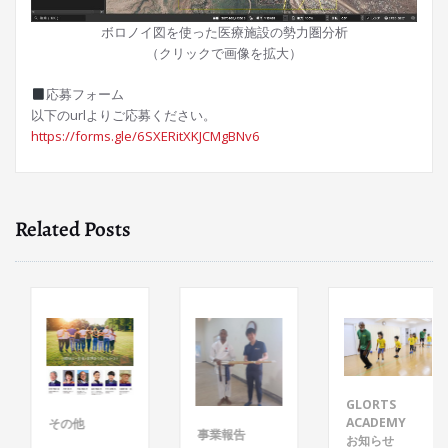
ボロノイ図を使った医療施設の勢力圏分析
（クリックで画像を拡大）
応募フォーム
以下のurlよりご応募ください。
https://forms.gle/6SXERitXKJCMgBNv6
Related Posts
GLORTS
ACADEMY
その他
事業報告
お知らせ