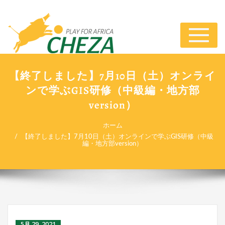
ナ
ビ
ゲ
ー
【終了しました】7月10日（土）オンライ
シ
ンで学ぶGIS研修（中級編・地方部
ョ
ン
version）
切
り
ホーム
替
【終了しました】7月10日（土）オンラインで学ぶGIS研修（中級
え
編・地方部version）
5月 29, 2021