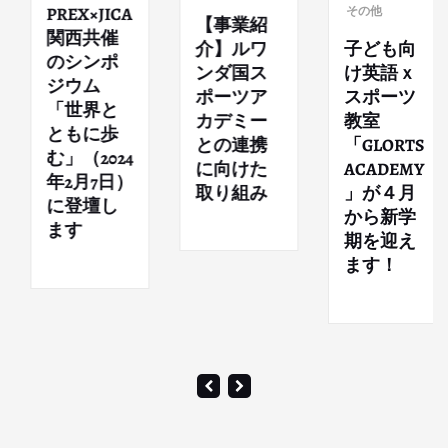
PREX×JICA
その他
【事業紹
関西共催
介】ルワ
子ども向
のシンポ
ンダ国ス
け英語ｘ
ジウム
ポーツア
スポーツ
「世界と
カデミー
教室
ともに歩
との連携
「GLORTS
む」（2024
に向けた
ACADEMY
年2月7日）
取り組み
」が４月
に登壇し
から新学
ます
期を迎え
ます！