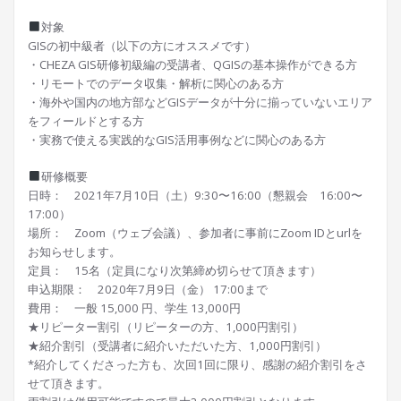
対象
GISの初中級者（以下の方にオススメです）
・CHEZA GIS研修初級編の受講者、QGISの基本操作ができる方
・リモートでのデータ収集・解析に関心のある方
・海外や国内の地方部などGISデータが十分に揃っていないエリア
をフィールドとする方
・実務で使える実践的なGIS活用事例などに関心のある方
研修概要
日時： 2021年7月10日（土）9:30〜16:00（懇親会 16:00〜
17:00）
場所： Zoom（ウェブ会議）、参加者に事前にZoom IDとurlを
お知らせします。
定員： 15名（定員になり次第締め切らせて頂きます）
申込期限： 2020年7月9日（金） 17:00まで
費用： 一般 15,000 円、学生 13,000円
★リピーター割引（リピーターの方、1,000円割引）
★紹介割引（受講者に紹介いただいた方、1,000円割引）
*紹介してくださった方も、次回1回に限り、感謝の紹介割引をさ
せて頂きます。