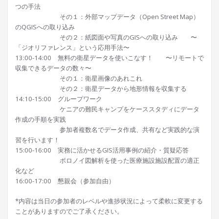
つの手法
その１：外部マップデータ（Open Street Map）
のQGISへの取り込み
その２：紙図面や写真のGISへの取り込み 〜
「ジオリファレンス」という応用手法〜
13:00-14:00 無料の衛星データを使いこなす！ 〜リモートで
収集できるデータの数々〜
その１：衛星画像のあれこれ
その２：衛星データから地形情報を収集する
14:10-15:00 グループワーク
ケニアの難民キャンプをケーススタディにデータ
作成の手順を実践
参加者複数名でデータ作成、共有など実践的な演
習を行います！
15:00-16:00 実務に活かせるGIS活用事例の紹介・質疑応答
ボロノイ図解析を使った医療施設施設配置の適正
化など
16:00-17:00 懇親会（参加自由）
*内容は当日の参加者のレベルや進捗状況によって柔軟に変更する
ことがありますのでご了承ください。