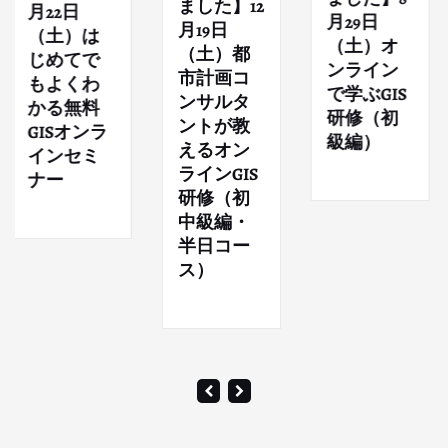
ました】12
月22日
月29日
月19日
（土）は
（土）オ
（土）都
じめてで
ンライン
市計画コ
もよくわ
で学ぶGIS
ンサルタ
かる無料
研修（初
ントが教
GISオンラ
級編）
えるオン
インセミ
ラインGIS
ナー
研修（初
中級編・
半日コー
ス）