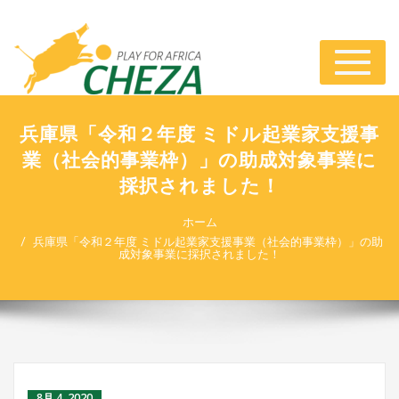
ナ
ビ
ゲ
ー
兵庫県「令和２年度 ミドル起業家支援事
シ
業（社会的事業枠）」の助成対象事業に
ョ
ン
採択されました！
切
り
ホーム
替
兵庫県「令和２年度 ミドル起業家支援事業（社会的事業枠）」の助
え
成対象事業に採択されました！
8月 4, 2020