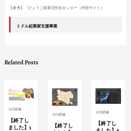
【参考】「ひょうご産業活性化センター（外部サイト）
ミドル起業家支援事業
Related Posts
GIS研修
GIS研修
GIS研修
【終了し
【終了し
【終了し
ました】5
ました】8