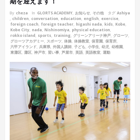
期を迎えます！
By
cheza
In
GLORTS ACADEMY
,
お知らせ
,
その他
タグ
Ashiya
,
children
,
conversation
,
education
,
english
,
exercise
,
foreign coach
,
foreign teacher
,
higashi nada
,
kids
,
Kobe
,
Kobe City
,
nada
,
Nishinomiya
,
physical education
,
rokko island
,
sports
,
training
,
グリーンアリーナ神戸
,
グローツ
,
グローツアカデミー
,
スポーツ
,
体操
,
体操教室
,
保育園
,
保育所
,
六甲アイランド
,
兵庫県
,
外国人講師
,
子ども
,
小学生
,
幼児
,
幼稚園
,
東灘区
,
灘区
,
神戸市
,
習い事
,
芦屋市
,
英語
,
英語教室
,
運動