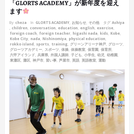
「GLORTS ACADEMY」が新年度を迎え
ます
By
cheza
In
GLORTS ACADEMY
,
お知らせ
,
その他
タグ
Ashiya
,
children
,
conversation
,
education
,
english
,
exercise
,
foreign coach
,
foreign teacher
,
higashi nada
,
kids
,
Kobe
,
Kobe City
,
nada
,
Nishinomiya
,
physical education
,
rokko island
,
sports
,
training
,
グリーンアリーナ神戸
,
グローツ
,
グローツアカデミー
,
スポーツ
,
体操
,
体操教室
,
保育園
,
保育所
,
六甲アイランド
,
兵庫県
,
外国人講師
,
子ども
,
小学生
,
幼児
,
幼稚園
,
東灘区
,
灘区
,
神戸市
,
習い事
,
芦屋市
,
英語
,
英語教室
,
運動