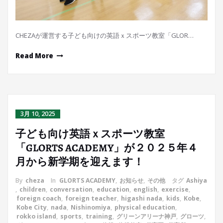
CHEZAが運営する子ども向けの英語ｘスポーツ教室「GLOR…
Read More
3月 10, 2025
子ども向け英語ｘスポーツ教室
「GLORTS ACADEMY」が２０２５年４
月から新学期を迎えます！
By
cheza
In
GLORTS ACADEMY
,
お知らせ
,
その他
タグ
Ashiya
,
children
,
conversation
,
education
,
english
,
exercise
,
foreign coach
,
foreign teacher
,
higashi nada
,
kids
,
Kobe
,
Kobe City
,
nada
,
Nishinomiya
,
physical education
,
rokko island
,
sports
,
training
,
グリーンアリーナ神戸
,
グローツ
,