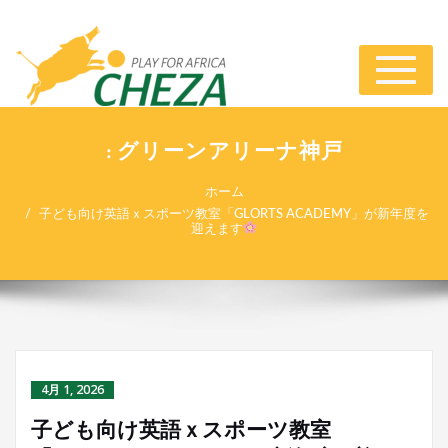
ナ
ビ
ゲ
ー
: グリーンアリーナ神戸
シ
ョ
ホーム
ン
子ども向け英語ｘスポーツ教室「GLORTS ACADEMY」が新年度を
切
迎えます
り
替
え
4月 1, 2026
子ども向け英語ｘスポーツ教室