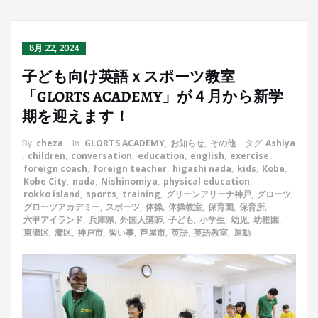
8月 22, 2024
子ども向け英語ｘスポーツ教室
「GLORTS ACADEMY」が４月から新学
期を迎えます！
By
cheza
In
GLORTS ACADEMY
,
お知らせ
,
その他
タグ
Ashiya
,
children
,
conversation
,
education
,
english
,
exercise
,
foreign coach
,
foreign teacher
,
higashi nada
,
kids
,
Kobe
,
Kobe City
,
nada
,
Nishinomiya
,
physical education
,
rokko island
,
sports
,
training
,
グリーンアリーナ神戸
,
グローツ
,
グローツアカデミー
,
スポーツ
,
体操
,
体操教室
,
保育園
,
保育所
,
六甲アイランド
,
兵庫県
,
外国人講師
,
子ども
,
小学生
,
幼児
,
幼稚園
,
東灘区
,
灘区
,
神戸市
,
習い事
,
芦屋市
,
英語
,
英語教室
,
運動