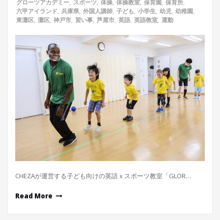
グローツアカデミー
,
スポーツ
,
体操
,
体操教室
,
保育園
,
保育所
,
六甲アイランド
,
兵庫県
,
外国人講師
,
子ども
,
小学生
,
幼児
,
幼稚園
,
東灘区
,
灘区
,
神戸市
,
習い事
,
芦屋市
,
英語
,
英語教室
,
運動
CHEZAが運営する子ども向けの英語ｘスポーツ教室「GLOR…
Read More