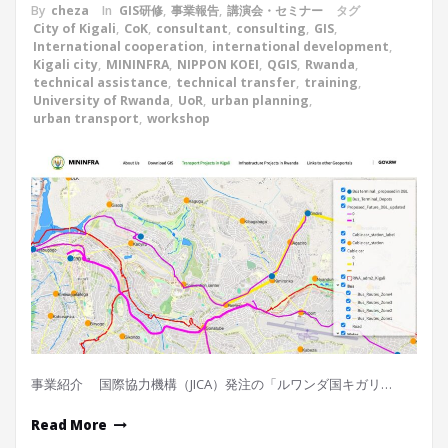
By
cheza
In
GIS研修
,
事業報告
,
講演会・セミナー
タグ
City of Kigali
,
CoK
,
consultant
,
consulting
,
GIS
,
International cooperation
,
international development
,
Kigali city
,
MININFRA
,
NIPPON KOEI
,
QGIS
,
Rwanda
,
technical assistance
,
technical transfer
,
training
,
University of Rwanda
,
UoR
,
urban planning
,
urban transport
,
workshop
事業紹介 国際協力機構（JICA）発注の「ルワンダ国キガリ…
Read More