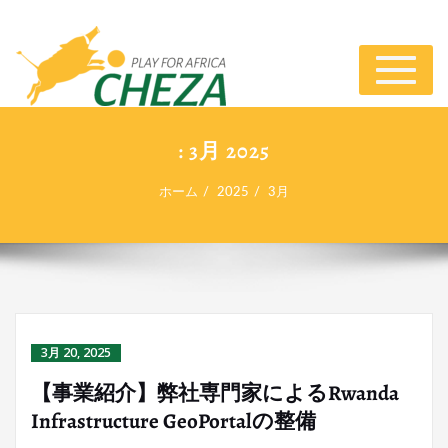
ナ
ビ
ゲ
ー
: 3月 2025
シ
ョ
ホーム
2025
3月
ン
切
り
替
え
3月 20, 2025
【事業紹介】弊社専門家によるRwanda
Infrastructure GeoPortalの整備