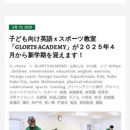
3月 10, 2025
子ども向け英語ｘスポーツ教室
「GLORTS ACADEMY」が２０２５年４
月から新学期を迎えます！
By
cheza
In
GLORTS ACADEMY
,
お知らせ
,
その他
タグ
Ashiya
,
children
,
conversation
,
education
,
english
,
exercise
,
foreign coach
,
foreign teacher
,
higashi nada
,
kids
,
Kobe
,
Kobe City
,
nada
,
Nishinomiya
,
physical education
,
rokko island
,
sports
,
training
,
グリーンアリーナ神戸
,
グローツ
,
グローツアカデミー
,
スポーツ
,
体操
,
体操教室
,
保育園
,
保育所
,
六甲アイランド
,
兵庫県
,
外国人講師
,
子ども
,
小学生
,
幼児
,
幼稚園
,
東灘区
,
灘区
,
神戸市
,
習い事
,
芦屋市
,
英語
,
英語教室
,
運動