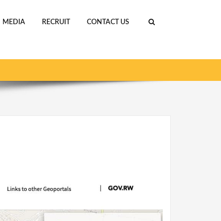
MEDIA
RECRUIT
CONTACT US
よるRwanda Infrastructure GeoPortalの整備