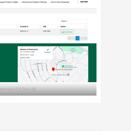
wnload GIS Data (3)