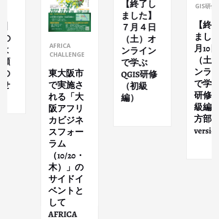
【終了し
GIS研修
ました】
【終了し
】
７月４日
ました】
（土）オ
AFRICA
月10日
ンライン
CHALLENGE
（土）オ
で学ぶ
ンライン
東大阪市
QGIS研修
で学ぶGI
で実施さ
（初級
研修（中
れる「大
編）
級編・地
阪アフリ
方部
カビジネ
version）
スフォー
ラム
（10/20・
木）」の
サイドイ
ベントと
して
AFRICA