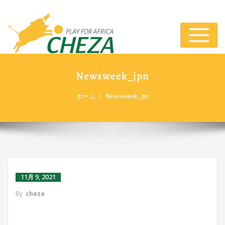
ナ
ビ
ゲ
ー
Newsweek_jpn
シ
ョ
ホーム
Newsweek_jpn
ン
切
り
替
え
11月 9, 2021
By
cheza