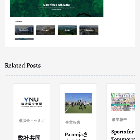
Related Posts
事業報告
講演会・セミナ
事業報告
ー
Sports for
Pa mojaさ
弊社共同
Tommorro