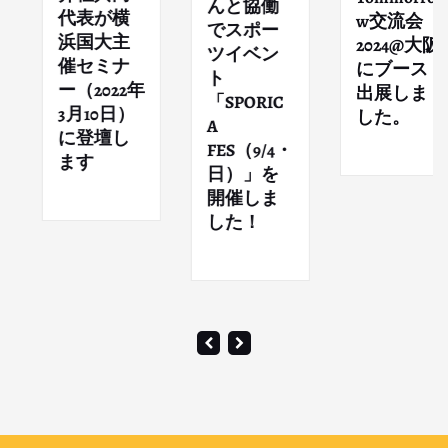
んと協働
代表が横
w交流会
でスポー
浜国大主
2024@大阪
ツイベン
催セミナ
にブース
ト
ー（2022年
出展しま
「SPORIC
3月10日）
した。
A
に登壇し
FES（9/4・
ます
日）」を
開催しま
した！