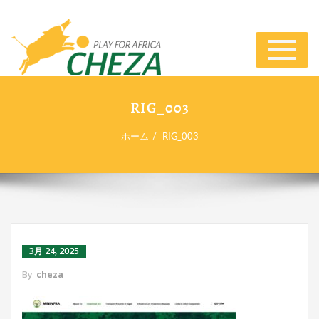
ナ
ビ
ゲ
ー
RIG_003
シ
ョ
ホーム
RIG_003
ン
切
り
替
え
3月 24, 2025
By
cheza