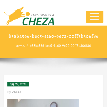
ナ
ビ
ゲ
ー
b38ba566-bec5-4160-9e72-00ff3b306f86
シ
ョ
ホーム
b38ba566-bec5-4160-9e72-00ff3b306f86
ン
切
り
替
え
9月 27, 2023
By
cheza