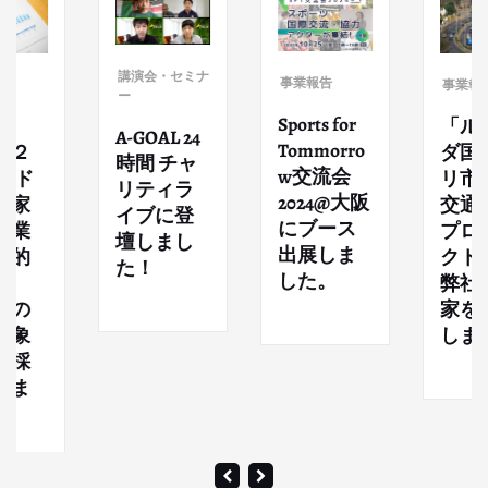
講演会・セミナ
事業報告
事業報告
ー
Sports for
「ルワン
A-GOAL 24
Tommorro
ダ国キガ
時間 チャ
w交流会
ド
リ市都市
リティラ
2024@大阪
交通改善
イブに登
にブース
プロジェ
壇しまし
出展しま
クト」へ
た！
した。
弊社専門
家を派遣
します