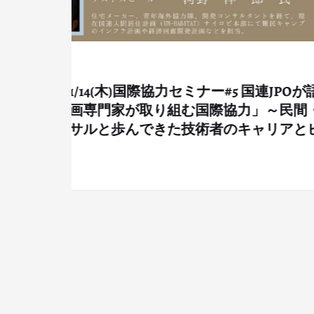
5 国連JPOが語
AFRICA CHALLENGE
GLORTS ACA
際協力」～民間・
者のキャリアとビ
Sports Performance Te
を開設しました！