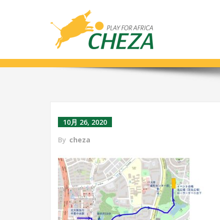
map2
10月 26, 2020
By
cheza